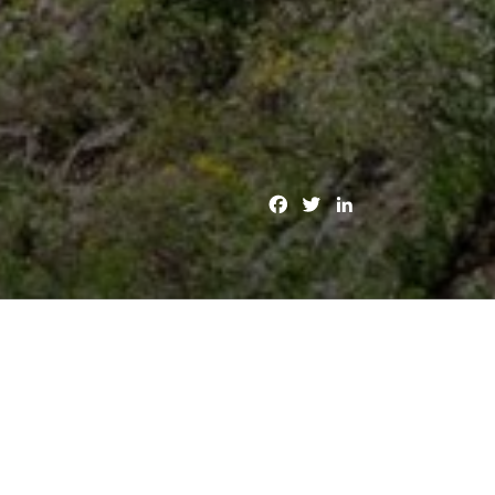
F
T
L
a
w
i
c
i
n
e
t
k
b
t
e
o
e
d
o
r
I
k
n