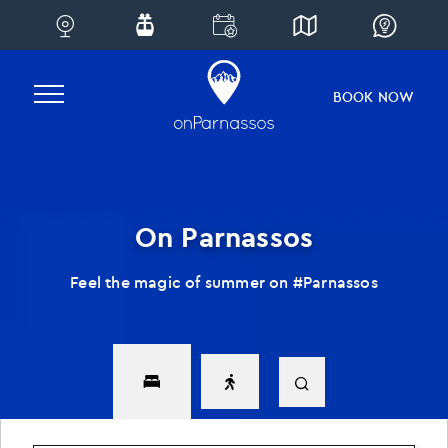
Skip
to
content
BOOK NOW
On Parnassos
Feel the magic of summer on #Parnassos