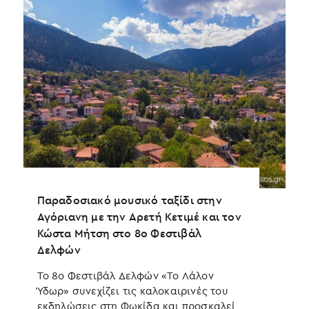
Παραδοσιακό μουσικό ταξίδι στην
A
Αγόριανη με την Αρετή Κετιμέ και τον
ο
Κώστα Μήτση στο 8ο Φεστιβάλ
Τ
Δελφών
ο
ε
Το 8ο Φεστιβάλ Δελφών «Το Λάλον
Σ
Ύδωρ» συνεχίζει τις καλοκαιρινές του
εκδηλώσεις στη Φωκίδα και προσκαλεί