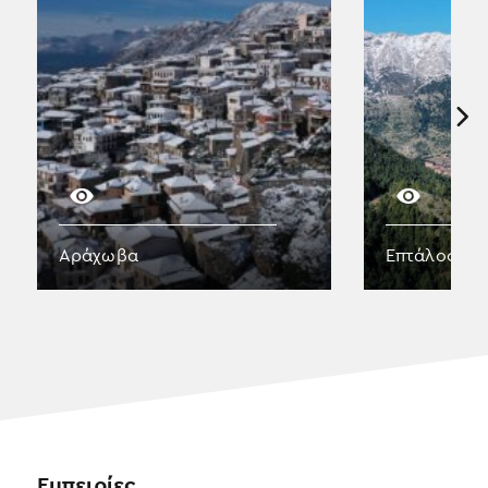
Αράχωβα
Επτάλοφος 
Εμπειρίες