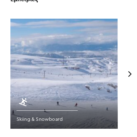
Previous
Skiing & Snowboard
Π