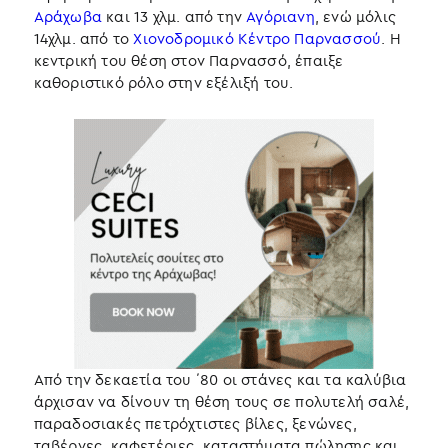
Αράχωβα
και 13 χλμ. από την
Αγόριανη
, ενώ μόλις
14χλμ. από το
Χιονοδρομικό Κέντρο Παρνασσού
. Η
κεντρική του θέση στον Παρνασσό, έπαιξε
καθοριστικό ρόλο στην εξέλιξή του.
Από την δεκαετία του ΄80 οι στάνες και τα καλύβια
άρχισαν να δίνουν τη θέση τους σε πολυτελή σαλέ,
παραδοσιακές πετρόχτιστες βίλες, ξενώνες,
ταβέρνες, καφετέριες, καταστήματα πώλησης και