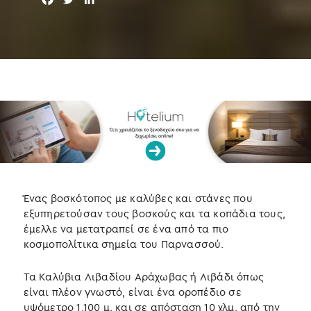
a
w
i
c
i
n
e
t
k
b
t
e
o
e
d
o
r
I
k
n
Ένας βοσκότοπος με καλύβες και στάνες που
εξυπηρετούσαν τους βοσκούς και τα κοπάδια τους,
έμελλε να μετατραπεί σε ένα από τα πιο
κοσμοπολίτικα σημεία του Παρνασσού.
Τα Καλύβια Λιβαδίου Αράχωβας ή Λιβάδι όπως
είναι πλέον γνωστό, είναι ένα οροπέδιο σε
υψόμετρο 1.100 μ. και σε απόσταση 10 χλμ. από την