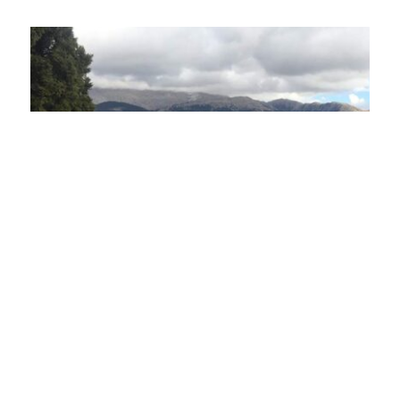
Περιηγήσεις με ATV & Buggy στον
Παρνασσό