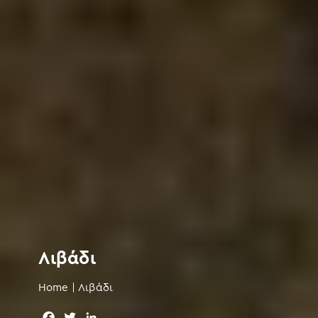
Λιβάδι
Home
|
Λιβάδι
F
T
L