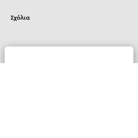
Σχόλια
Οn Parnassos is a great tourist board in
Arachova and Parnassos area. They help you
with booking, find accommodations and
give a lot of interesting and useful
information about things to do in the area.
We visited the area last winter and had a
really great time.
Tine Listl