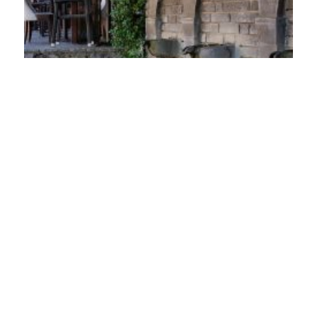
Πολύδροσος (Σουβάλα)