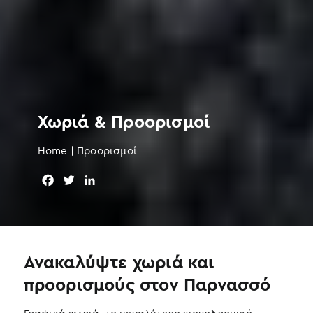
Χωριά & Προορισμοί
Home
|
Προορισμοί
F
T
L
a
w
i
c
i
n
e
t
k
b
t
e
o
e
d
Ανακαλύψτε χωριά και
o
r
I
προορισμούς στον Παρνασσό
k
n