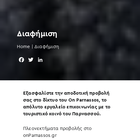
Διαφήμιση
Home
|
Διαφήμιση
F
T
L
a
w
i
c
i
n
e
t
k
b
t
e
Εξασφαλίστε την αποδοτική προβολή
o
e
d
σας στο δίκτυο του On Parnassos, το
o
r
I
απόλυτο εργαλείο επικοινωνίας με το
k
n
τουριστικό κοινό του Παρνασσού.
Πλεονεκτήματα προβολής στο
onParnassos.gr