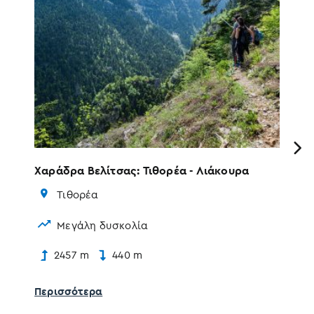
Previous
Χαράδρα Βελίτσας: Τιθορέα - Λιάκουρα
Λι
Τιθορέα
Μεγάλη δυσκολία
2457 m
440 m
Περισσότερα
Πε