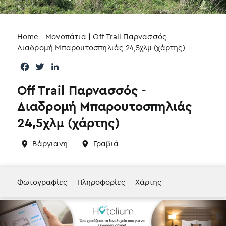
Home
|
Μονοπάτια
|
Off Trail Παρνασσός –
Διαδρομή Μπαρουτοσπηλιάς 24,5χλμ (χάρτης)
F
T
L
a
w
i
Off Trail Παρνασσός -
c
i
n
e
t
k
Διαδρομή Μπαρουτοσπηλιάς
b
t
e
24,5χλμ (χάρτης)
o
e
d
o
r
I
Βάργιανη
Γραβιά
k
n
Φωτογραφίες
Πληροφορίες
Χάρτης