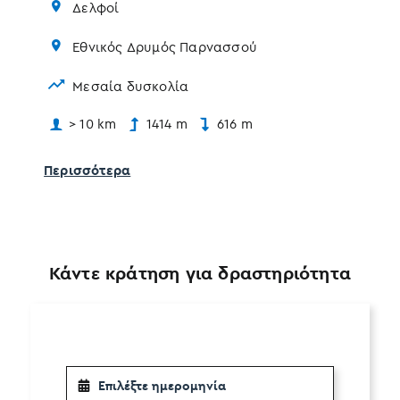
Δελφοί
Εθνικός Δρυμός Παρνασσού
Μεσαία δυσκολία
Πε
> 10 km
1414 m
616 m
Περισσότερα
Κάντε κράτηση για δραστηριότητα