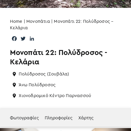
Home
|
Μονοπάτια
|
Μονοπάτι 22: Πολύδροσος –
Κελάρια
F
T
L
a
w
i
Μονοπάτι 22: Πολύδροσος -
c
i
n
e
t
k
Κελάρια
b
t
e
o
e
d
Πολύδροσος (Σουβάλα)
o
r
I
k
n
Άνω Πολύδροσος
Χιονοδρομικό Κέντρο Παρνασσού
Φωτογραφίες
Πληροφορίες
Χάρτης