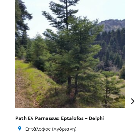
Previous
ά
Path E4 Parnassus: Eptalofos – Delphi
Λι
Επτάλοφος (Αγόριανη)