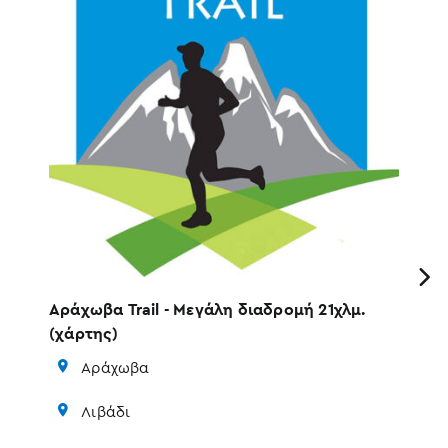
Previous
5
Αράχωβα Trail - Μεγάλη διαδρομή 21χλμ.
Αρ
(χάρτης)
(χ
Αράχωβα
Λιβάδι