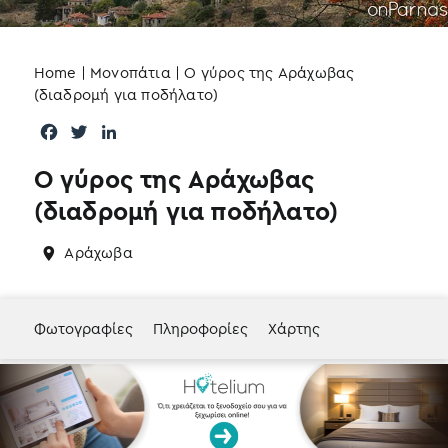
Home
|
Μονοπάτια
|
Ο γύρος της Αράχωβας
(διαδρομή για ποδήλατο)
F
T
L
a
w
i
Ο γύρος της Αράχωβας
c
i
n
e
t
k
(διαδρομή για ποδήλατο)
b
t
e
o
e
d
Αράχωβα
o
r
I
k
n
Φωτογραφίες
Πληροφορίες
Χάρτης