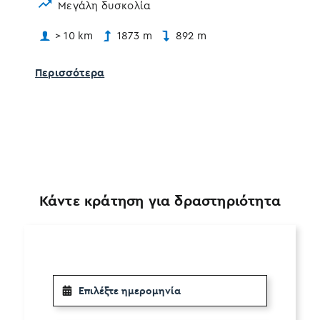
Μεγάλη δυσκολία
> 10 km
1873 m
892 m
Πε
Περισσότερα
Κάντε κράτηση για δραστηριότητα