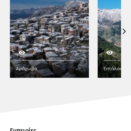
Αράχωβα
Επτάλοφος 
Εμπειρίες