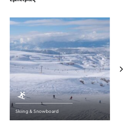
Previous
Skiing & Snowboard
Π