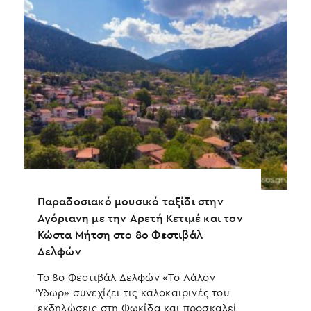
Παραδοσιακό μουσικό ταξίδι στην
A
Αγόριανη με την Αρετή Κετιμέ και τον
ο
Κώστα Μήτση στο 8ο Φεστιβάλ
Τ
Δελφών
ο
ε
Το 8ο Φεστιβάλ Δελφών «Το Λάλον
Σ
Ύδωρ» συνεχίζει τις καλοκαιρινές του
εκδηλώσεις στη Φωκίδα και προσκαλεί