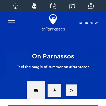
Skip
to
content
BOOK NOW
On Parnassos
Feel the magic of summer on #Parnassos