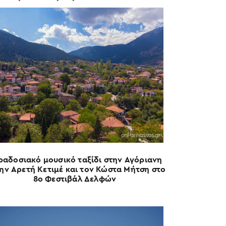
ραδοσιακό μουσικό ταξίδι στην Αγόριανη
την Αρετή Κετιμέ και τον Κώστα Μήτση στο
8ο Φεστιβάλ Δελφών