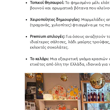
Τοπικοί θησαυροί:
Το φημισμένο μέλι ελάτ
βουνού και αρωματικά βότανα που κλείνο
Χειροποίητες δημιουργίες:
Μαρμελάδες απ
(τραχανάς, χυλοπίτες) φτιαγμένα με τις πι
Premium επιλογές:
Για όσους αναζητούν τ
ιδιαίτερες σάλτσες, λάδι μαύρης τρούφας,
εκλεκτές σοκολάτες.
Το κελάρι:
Μια εξαιρετική γκάμα κρασιών 
ετικέτες από όλη την Ελλάδα, ιδανικά για