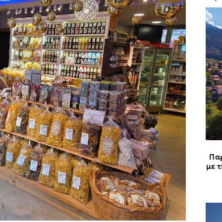
Πα
με 