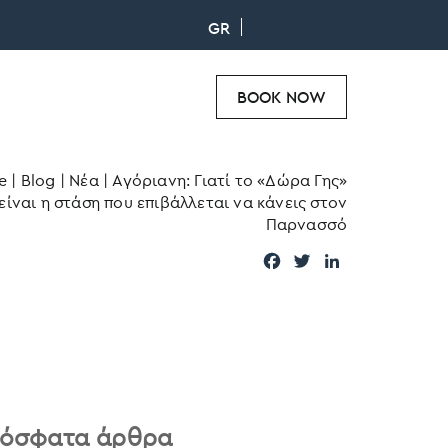
GR
BOOK NOW
e
|
Blog
|
Νέα
|
Αγόριανη: Γιατί το «Δώρα Γης»
είναι η στάση που επιβάλλεται να κάνεις στον
Παρνασσό
F
T
L
a
w
i
c
i
n
e
t
k
b
t
e
o
e
d
o
r
I
k
n
όσφατα άρθρα