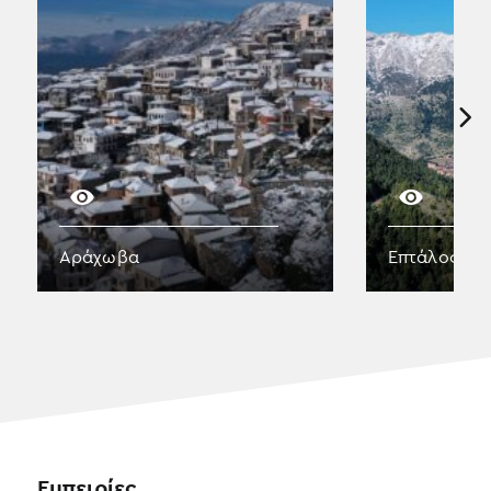
Αράχωβα
Επτάλοφος 
Εμπειρίες