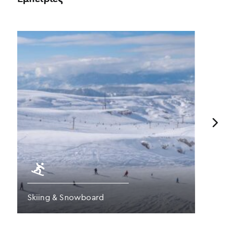
Previous
Skiing & Snowboard
Π