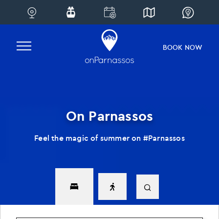
Skip
to
content
BOOK NOW
On Parnassos
Feel the magic of summer on #Parnassos