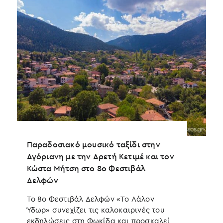
Παραδοσιακό μουσικό ταξίδι στην
A
Αγόριανη με την Αρετή Κετιμέ και τον
ο
Κώστα Μήτση στο 8ο Φεστιβάλ
Τ
Δελφών
ο
ε
Το 8ο Φεστιβάλ Δελφών «Το Λάλον
Σ
Ύδωρ» συνεχίζει τις καλοκαιρινές του
εκδηλώσεις στη Φωκίδα και προσκαλεί