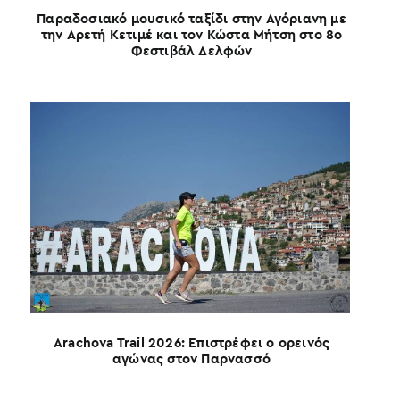
Παραδοσιακό μουσικό ταξίδι στην Αγόριανη με
την Αρετή Κετιμέ και τον Κώστα Μήτση στο 8ο
Φεστιβάλ Δελφών
καλ
Arachova Trail 2026: Επιστρέφει ο ορεινός
αγώνας στον Παρνασσό