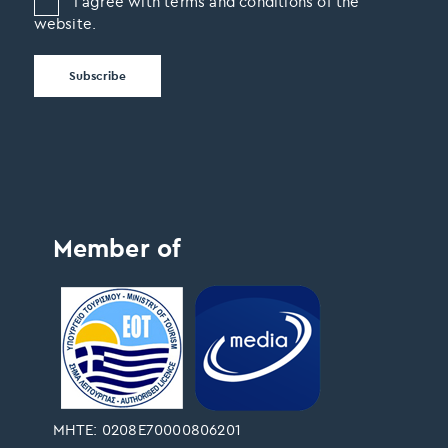
I agree with terms and conditions of the
website.
Member of
ΜΗΤΕ: 0208Ε70000806201