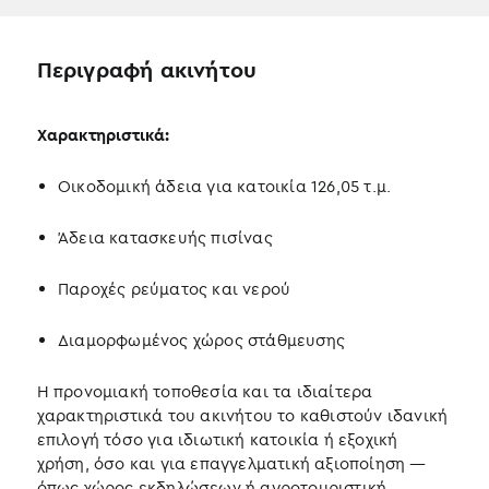
Περιγραφή ακινήτου
Σ
Χαρακτηριστικά:
ε
μ
Οικοδομική άδεια για κατοικία 126,05 τ.μ.
ι
α
Άδεια κατασκευής πισίνας
ή
σ
Παροχές ρεύματος και νερού
υ
χ
Διαμορφωμένος χώρος στάθμευσης
η
κ
Η προνομιακή τοποθεσία και τα ιδιαίτερα
α
χαρακτηριστικά του ακινήτου το καθιστούν ιδανική
ι
επιλογή τόσο για ιδιωτική κατοικία ή εξοχική
κ
χρήση, όσο και για επαγγελματική αξιοποίηση —
α
όπως χώρος εκδηλώσεων ή αγροτουριστική