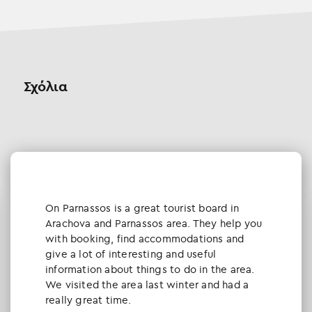
ρ
ο
ς
π
ώ
Σχόλια
λ
η
σ
η
ο
ι
κ
ό
Οn Parnassos is a great tourist board in
π
Arachova and Parnassos area. They help you
ε
with booking, find accommodations and
δ
give a lot of interesting and useful
ο
information about things to do in the area.
4
We visited the area last winter and had a
σ
really great time.
τ