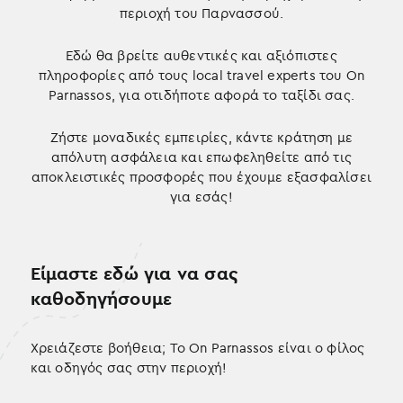
περιοχή του Παρνασσού.
κ
ό
Εδώ θα βρείτε αυθεντικές και αξιόπιστες
δ
πληροφορίες από τους local travel experts του On
ρ
Parnassos, για οτιδήποτε αφορά το ταξίδι σας.
ό
μ
Ζήστε μοναδικές εμπειρίες, κάντε κράτηση με
ο
απόλυτη ασφάλεια και επωφεληθείτε από τις
,
αποκλειστικές προσφορές που έχουμε εξασφαλίσει
δ
για εσάς!
ι
α
τ
ί
Είμαστε εδώ για να σας
θ
καθοδηγήσουμε
ε
τ
Χρειάζεστε βοήθεια; Το On Parnassos είναι ο φίλος
α
και οδηγός σας στην περιοχή!
ι
π