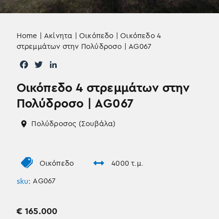
Home
|
Ακίνητα
|
Οικόπεδο
|
Οικόπεδο 4
στρεμμάτων στην Πολύδροσο | AG067
F
T
L
a
w
i
Οικόπεδο 4 στρεμμάτων στην
c
i
n
e
t
k
Πολύδροσο | AG067
b
t
e
o
e
d
Πολύδροσος (Σουβάλα)
o
r
I
k
n
Οικόπεδο
4000 τ.μ.
sku:
AG067
€
165.000