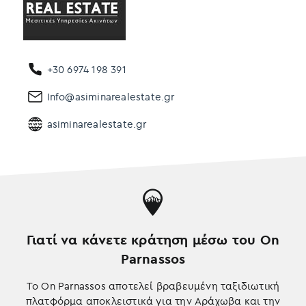
λ
ι
ς
1
χ
+30 6974 198 391
λ
Info@asiminarealestate.gr
μ
.
asiminarealestate.gr
α
π
ό
τ
ο
ν
κ
Γιατί να κάνετε κράτηση μέσω του On
ε
Parnassos
ν
τ
Το On Parnassos αποτελεί βραβευμένη ταξιδιωτική
ρ
πλατφόρμα αποκλειστικά για την Αράχωβα και την
ι