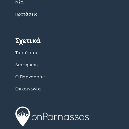
ν
Νέα
τ
ρ
Προτάσεις
α
π
ε
Σχετικά
ρ
ι
Ταυτότητα
μ
ε
Διαφήμιση
τ
ρ
Ο Παρνασσός
ι
κ
Επικοινωνία
ά
.