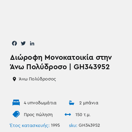
F
T
L
a
w
i
Διώροφη Μονοκατοικία στην
c
i
n
e
t
k
Άνω Πολύδροσο | GH343952
b
t
e
o
e
d
Άνω Πολύδροσος
o
r
I
k
n
4 υπνοδωμάτια
2 μπάνια
Προς πώληση
150 τ.μ.
Έτος κατασκευής:
1995
sku:
GH343952