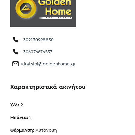
+302130998850
+306976676537
v.katsipi@goldenhome.gr
Χαρακτηριστικά ακινήτου
Υ/Δ:
2
Μπάνια:
2
Θέρμανση:
Αυτόνομη