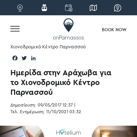
BOOK NOW
Skip
Home
|
Blog
|
Νέα
|
Ημερίδα στην Αράχωβα για το
to
Χιονοδρομικό Κέντρο Παρνασσού
content
F
T
L
a
w
i
Ημερίδα στην Αράχωβα για
c
i
n
e
t
k
το Χιονοδρομικό Κέντρο
b
t
e
Παρνασσού
o
e
d
o
r
I
Δημοσίευση: 09/05/2017 12:37
k
n
|
Τελ. Ενημέρωση: 11/10/2021 03:32