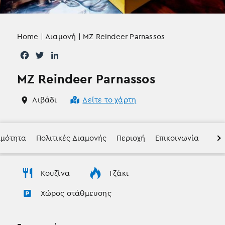
Home
|
Διαμονή
|
MZ Reindeer Parnassos
F
T
L
a
w
i
MZ Reindeer Parnassos
c
i
n
e
t
k
b
t
e
Λιβάδι
Δείτε το χάρτη
o
e
d
o
r
I
k
n
ιμότητα
Πολιτικές Διαμονής
Περιοχή
Επικοινωνία
Κουζίνα
Τζάκι
Χώρος στάθμευσης