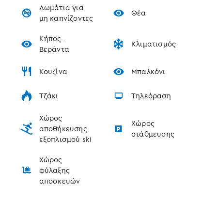
Οργανωμένες δραστηριότητες & team building
Δωμάτια για
Θέα
μη καπνίζοντες
Spa & wellness sessions
Υπηρεσίες concierge για μεταφορές, κρατήσεις
Κήπος -
Κλιματισμός
και ειδικά events
Βεράντα
Τοποθεσία
Κουζίνα
Μπαλκόνι
Σε προνομιακό σημείο στο
Λιβάδι Παρνασσού
,
κοντά στην
Αράχωβα
, τους
Δελφούς
και το
Τζάκι
Τηλεόραση
Χιονοδρομικό Κέντρο Παρνασσού
, το MZ Reindeer
προσφέρει τον ιδανικό συνδυασμό φύσης,
Χώρος
πολυτέλειας και ηρεμίας.
Χώρος
αποθήκευσης
στάθμευσης
εξοπλισμού ski
Χώρος
φύλαξης
αποσκευών