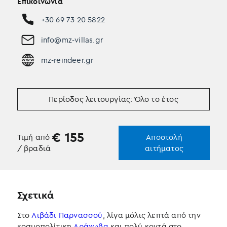
Επικοινωνία
+30 69 73 20 5822
info@mz-villas.gr
mz-reindeer.gr
Περίοδος λειτουργίας: Όλο το έτος
€
155
Τιμή από
Αποστολή
/ βραδιά
αιτήματος
Σχετικά
Στο
Λιβάδι Παρνασσού
, λίγα μόλις λεπτά από την
κοσμοπολίτικη
Αράχωβα
και πολύ κοντά στο