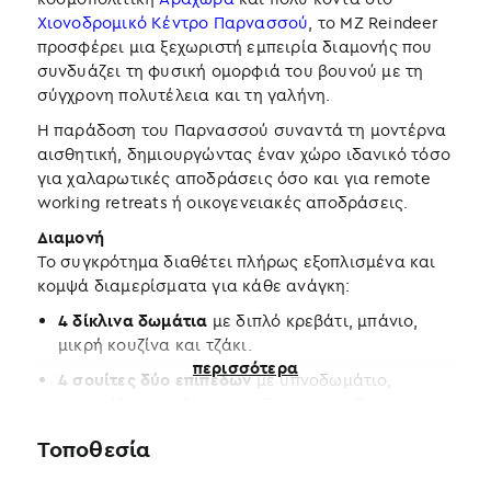
Χιονοδρομικό Κέντρο Παρνασσού
, το MZ Reindeer
προσφέρει μια ξεχωριστή εμπειρία διαμονής που
συνδυάζει τη φυσική ομορφιά του βουνού με τη
σύγχρονη πολυτέλεια και τη γαλήνη.
Η παράδοση του Παρνασσού συναντά τη μοντέρνα
αισθητική, δημιουργώντας έναν χώρο ιδανικό τόσο
για χαλαρωτικές αποδράσεις όσο και για remote
working retreats ή οικογενειακές αποδράσεις.
Διαμονή
Το συγκρότημα διαθέτει πλήρως εξοπλισμένα και
κομψά διαμερίσματα για κάθε ανάγκη:
4 δίκλινα δωμάτια
με διπλό κρεβάτι, μπάνιο,
μικρή κουζίνα και τζάκι.
περισσότερα
4 σουίτες δύο επιπέδων
με υπνοδωμάτιο,
καναπέδες-κρεβάτια, κουζίνα, τραπεζαρία,
μπάνιο, τζάκι και ιδιωτική βεράντα με θέα.
Τοποθεσία
1 στούντιο
με διπλό κρεβάτι, καναπέ-κρεβάτι,
κουζίνα και μπάνιο — ιδανικό για οικογένειες ή