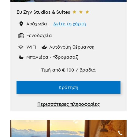
Ευ Ζην Studios & Suites
Αράχωβα
Δείτε το χάρτη
Ξενοδοχεία
WiFi
Αυτόνομη θέρμανση
Μπανιέρα - Υδρομασάζ
Τιμή από
€
100
/ βραδιά
Κράτηση
Περισσότερες πληροφορίες