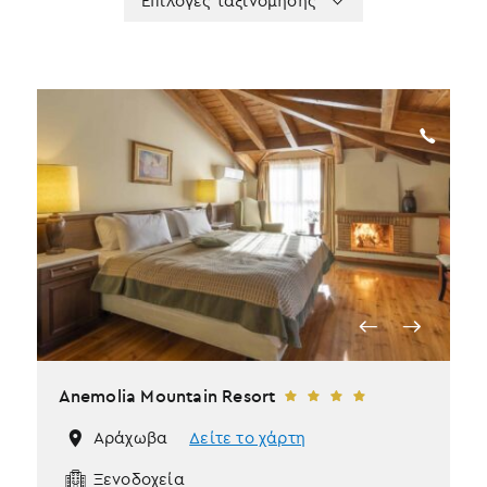
Επιλογές ταξινόμησης
sorting
ταξινόμησης
Anemolia Mountain Resort
Αράχωβα
Δείτε το χάρτη
Ξενοδοχεία