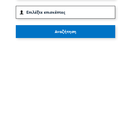
Αναζήτηση
Σχόλια
Οn Parnassos is a great tourist board in