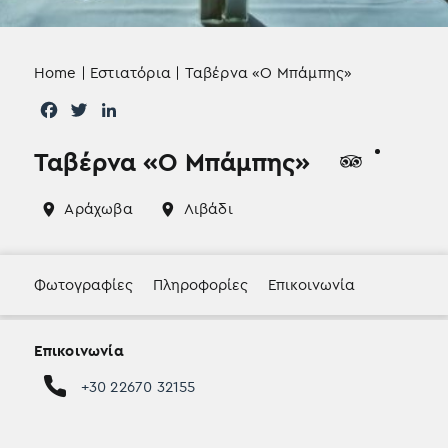
Home
|
Εστιατόρια
|
Ταβέρνα «Ο Μπάμπης»
F
T
L
a
w
i
c
i
n
Ταβέρνα «Ο Μπάμπης»
e
t
k
b
t
e
Αράχωβα
Λιβάδι
o
e
d
o
r
I
k
n
Φωτογραφίες
Πληροφορίες
Επικοινωνία
Επικοινωνία
+30 22670 32155