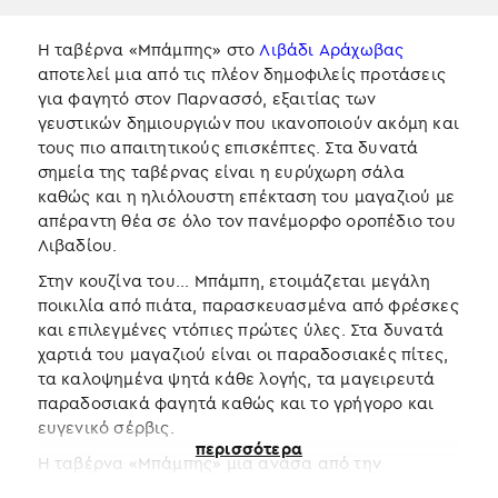
Η ταβέρνα «Μπάμπης» στο
Λιβάδι Αράχωβας
αποτελεί μια από τις πλέον δημοφιλείς προτάσεις
για φαγητό στον Παρνασσό, εξαιτίας των
γευστικών δημιουργιών που ικανοποιούν ακόμη και
τους πιο απαιτητικούς επισκέπτες. Στα δυνατά
σημεία της ταβέρνας είναι η ευρύχωρη σάλα
καθώς και η ηλιόλουστη επέκταση του μαγαζιού με
απέραντη θέα σε όλο τον πανέμορφο οροπέδιο του
Λιβαδίου.
Στην κουζίνα του... Μπάμπη, ετοιμάζεται μεγάλη
ποικιλία από πιάτα, παρασκευασμένα από φρέσκες
και επιλεγμένες ντόπιες πρώτες ύλες. Στα δυνατά
χαρτιά του μαγαζιού είναι οι παραδοσιακές πίτες,
τα καλοψημένα ψητά κάθε λογής, τα μαγειρευτά
παραδοσιακά φαγητά καθώς και το γρήγορο και
ευγενικό σέρβις.
περισσότερα
Η ταβέρνα «Μπάμπης» μια ανάσα από την
Αράχωβα
και το
Χιονοδρομικό Κέντρο Παρνασσού