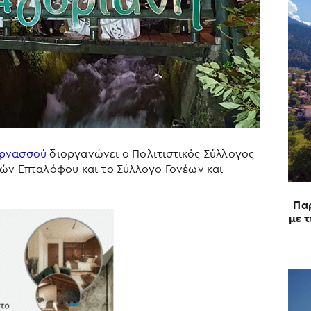
ρνασσού
διοργανώνει ο Πολιτιστικός Σύλλογος
ών Επταλόφου και το Σύλλογο Γονέων και
Πα
με 