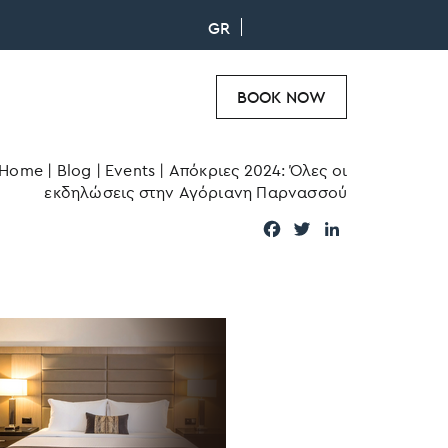
GR
BOOK NOW
Home
|
Blog
|
Events
|
Απόκριες 2024: Όλες οι
εκδηλώσεις στην Αγόριανη Παρνασσού
F
T
L
a
w
i
c
i
n
e
t
k
b
t
e
o
e
d
o
r
I
k
n