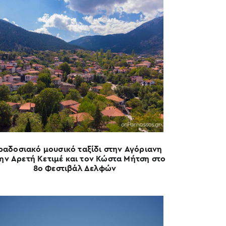
ραδοσιακό μουσικό ταξίδι στην Αγόριανη
την Αρετή Κετιμέ και τον Κώστα Μήτση στο
8ο Φεστιβάλ Δελφών