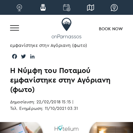
BOOK NOW
Skip
Home
|
Blog
|
Νέα
|
Η Νύμφη του Ποταμού
to
εμφανίστηκε στην Αγόριανη (φωτο)
content
F
T
L
a
w
i
Η Νύμφη του Ποταμού
c
i
n
e
t
k
εμφανίστηκε στην Αγόριανη
b
t
e
(φωτο)
o
e
d
o
r
I
Δημοσίευση: 22/02/2018 15:15
k
n
|
Τελ. Ενημέρωση: 11/10/2021 03:31