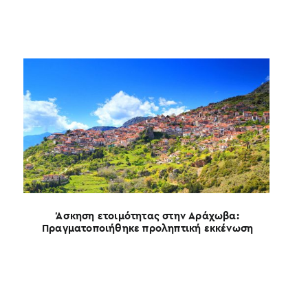
Άσκηση ετοιμότητας στην Αράχωβα:
Πραγματοποιήθηκε προληπτική εκκένωση
Θ