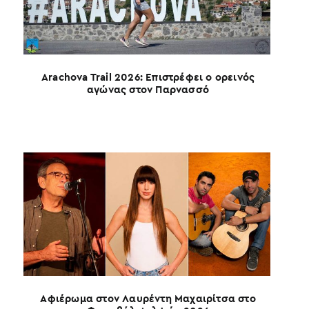
καλ
Arachova Trail 2026: Επιστρέφει ο ορεινός
αγώνας στον Παρνασσό
Αφιέρωμα στον Λαυρέντη Μαχαιρίτσα στο