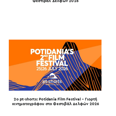
Φεστιβάλ Δελφών 2026
4ο Σ
2ο pt-shorts: Potidania Film Festival – Γιορτή
κινηματογράφου στο Φεστιβάλ Δελφών 2026
Ο 