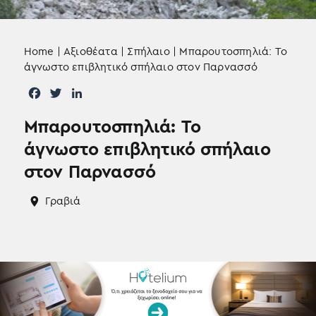
Home
|
Αξιοθέατα
|
Σπήλαιο
|
Μπαρουτοσπηλιά: Το
άγνωστο επιβλητικό σπήλαιο στον Παρνασσό
F
T
L
a
w
i
Μπαρουτοσπηλιά: Το
c
i
n
e
t
k
άγνωστο επιβλητικό σπήλαιο
b
t
e
στον Παρνασσό
o
e
d
o
r
I
Γραβιά
k
n