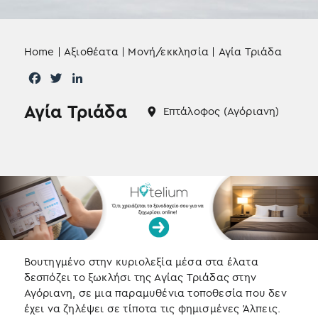
Home
|
Αξιοθέατα
|
Μονή/εκκλησία
|
Αγία Τριάδα
F
T
L
a
w
i
Αγία Τριάδα
c
i
n
Επτάλοφος (Αγόριανη)
e
t
k
b
t
e
o
e
d
o
r
I
k
n
Βουτηγμένο στην κυριολεξία μέσα στα έλατα
δεσπόζει το ξωκλήσι της Αγίας Τριάδας στην
Αγόριανη, σε μια παραμυθένια τοποθεσία που δεν
έχει να ζηλέψει σε τίποτα τις φημισμένες Άλπεις.