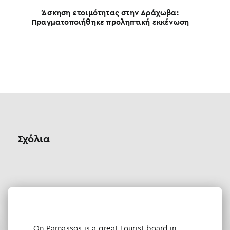
Άσκηση ετοιμότητας στην Αράχωβα:
Πραγματοποιήθηκε προληπτική εκκένωση
Θ
Σχόλια
Οn Parnassos is a great tourist board in