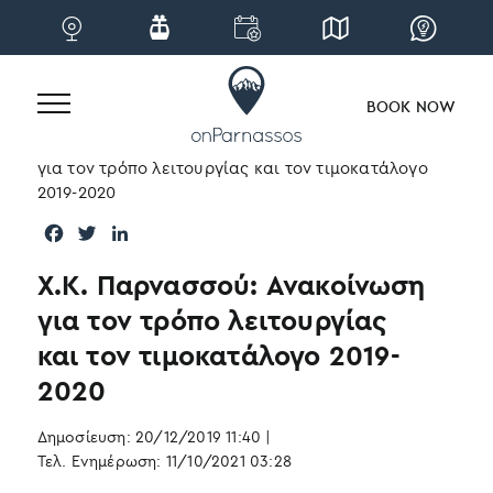
BOOK NOW
Skip
Home
|
Blog
|
Νέα
|
Χ.Κ. Παρνασσού: Ανακοίνωση
to
για τον τρόπο λειτουργίας και τον τιμοκατάλογο
content
2019-2020
F
T
L
a
w
i
Χ.Κ. Παρνασσού: Ανακοίνωση
c
i
n
e
t
k
για τον τρόπο λειτουργίας
b
t
e
και τον τιμοκατάλογο 2019-
o
e
d
o
r
I
2020
k
n
Δημοσίευση: 20/12/2019 11:40
|
Τελ. Ενημέρωση: 11/10/2021 03:28