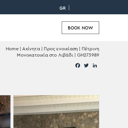
GR
BOOK NOW
Home
|
Ακίνητα
|
Προς ενοικίαση
|
Πέτρινη
Μονοκατοικία στο Λιβάδι | GH273989
F
T
L
a
w
i
c
i
n
e
t
k
b
t
e
o
e
d
o
r
I
k
n