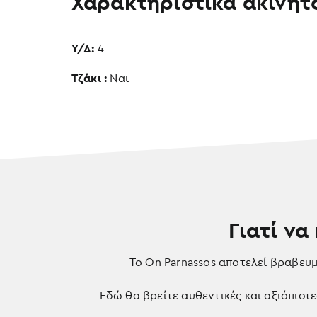
Χαρακτηριστικά ακινήτ
Υ/Δ:
4
Τζάκι :
Ναι
Γιατί να
Το On Parnassos αποτελεί βραβευ
Εδώ θα βρείτε αυθεντικές και αξιόπιστε