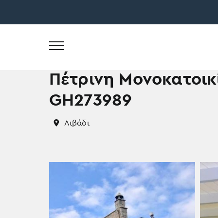
Skip
to
Πέτρινη Μονοκατοικί
content
GH273989
Λιβάδι