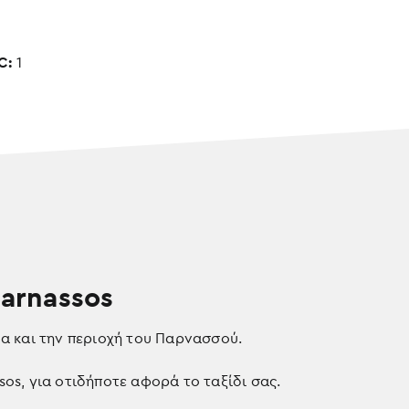
C:
1
Parnassos
α και την περιοχή του Παρνασσού.
sos, για οτιδήποτε αφορά το ταξίδι σας.