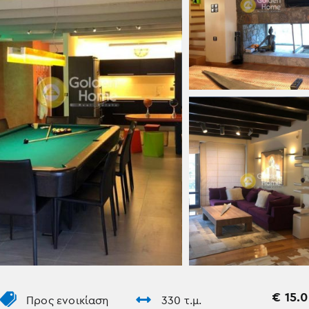
€
15.
Προς ενοικίαση
330 τ.μ.