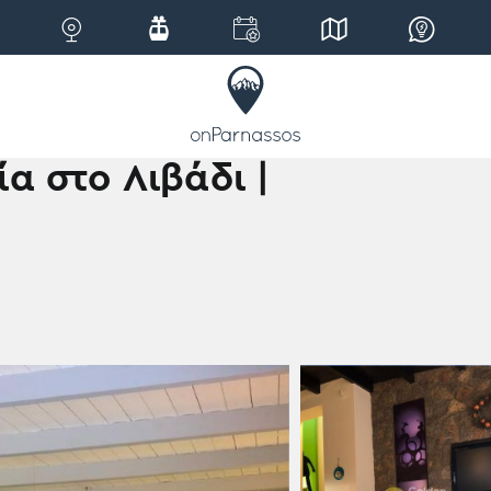
α στο Λιβάδι |