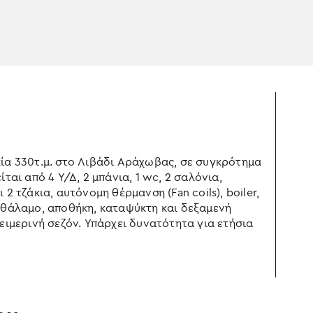
κία 330τ.μ. στο Λιβάδι Αράχωβας, σε συγκρότημα
ται από 4 Υ/Δ, 2 μπάνια, 1 wc, 2 σαλόνια,
2 τζάκια, αυτόνομη θέρμανση (Fan coils), boiler,
ροθάλαμο, αποθήκη, καταψύκτη και δεξαμενή
ειμερινή σεζόν. Υπάρχει δυνατότητα για ετήσια