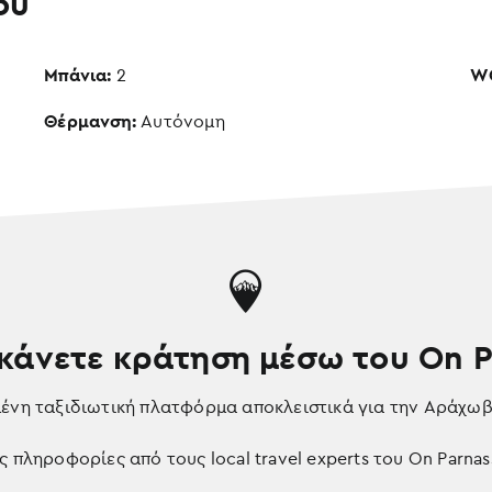
ου
Μπάνια:
2
W
Θέρμανση:
Αυτόνομη
 κάνετε κράτηση μέσω του On 
μένη ταξιδιωτική πλατφόρμα αποκλειστικά για την Αράχωβ
ς πληροφορίες από τους local travel experts του On Parnas