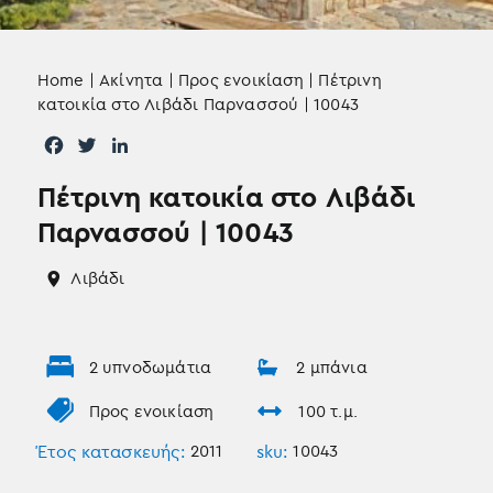
Home
|
Ακίνητα
|
Προς ενοικίαση
|
Πέτρινη
κατοικία στο Λιβάδι Παρνασσού | 10043
F
T
L
a
w
i
Πέτρινη κατοικία στο Λιβάδι
c
i
n
e
t
k
Παρνασσού | 10043
b
t
e
o
e
d
Λιβάδι
o
r
I
k
n
2 υπνοδωμάτια
2 μπάνια
Προς ενοικίαση
100 τ.μ.
Έτος κατασκευής:
2011
sku:
10043