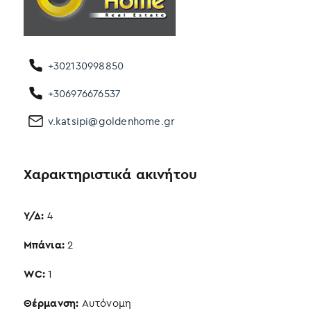
+302130998850
+306976676537
v.katsipi@goldenhome.gr
Χαρακτηριστικά ακινήτου
Υ/Δ:
4
Μπάνια:
2
WC:
1
Θέρμανση:
Αυτόνομη