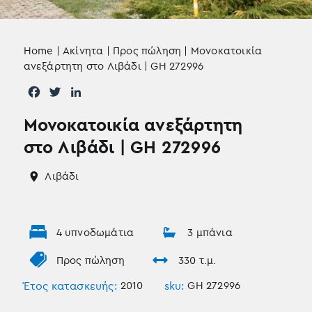
Home
|
Ακίνητα
|
Προς πώληση
|
Μονοκατοικία
ανεξάρτητη στο Λιβάδι | GH 272996
F
T
L
a
w
i
Μονοκατοικία ανεξάρτητη
c
i
n
e
t
k
στο Λιβάδι | GH 272996
b
t
e
o
e
d
Λιβάδι
o
r
I
k
n
4 υπνοδωμάτια
3 μπάνια
Προς πώληση
330 τ.μ.
Έτος κατασκευής:
2010
sku:
GH 272996