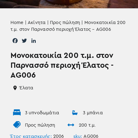
Home
|
Ακίνητα
|
Προς πώληση
|
Μονοκατοικία 200
τ.μ. στον Παρνασσό περιοχή Έλατος – AG006
F
T
L
a
w
i
Μονοκατοικία 200 τ.μ. στον
c
i
n
e
t
k
Παρνασσό περιοχή Έλατος -
b
t
e
AG006
o
e
d
o
r
I
Έλατα
k
n
3 υπνοδωμάτια
3 μπάνια
Προς πώληση
200 τ.μ.
Έτος κατασκευής:
2006
sku:
AG006