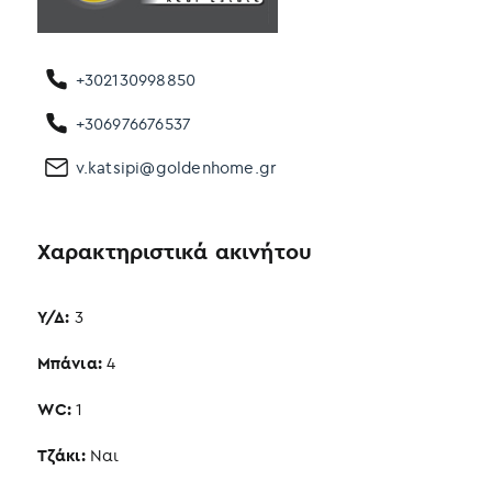
+302130998850
+306976676537
v.katsipi@goldenhome.gr
Χαρακτηριστικά ακινήτου
Υ/Δ:
3
Μπάνια:
4
WC:
1
Τζάκι:
Ναι