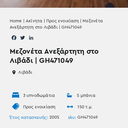
Home
|
Ακίνητα
|
Προς ενοικίαση
|
Μεζονέτα
Ανεξάρτητη στο Λιβάδι | GH471049
F
T
L
a
w
i
Μεζονέτα Ανεξάρτητη στο
c
i
n
e
t
k
Λιβάδι | GH471049
b
t
e
o
e
d
Λιβάδι
o
r
I
k
n
3 υπνοδωμάτια
5 μπάνια
Προς ενοικίαση
150 τ.μ.
Έτος κατασκευής:
2005
sku:
GH471049