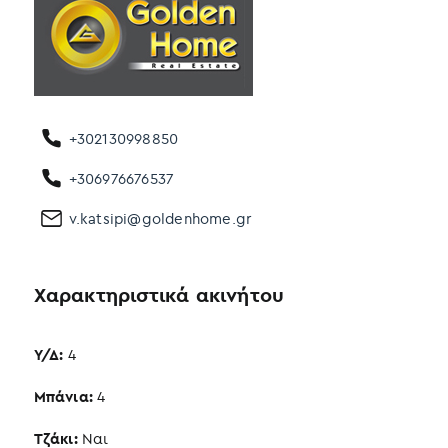
+302130998850
+306976676537
v.katsipi@goldenhome.gr
Χαρακτηριστικά ακινήτου
Υ/Δ:
4
Μπάνια:
4
Τζάκι:
Ναι