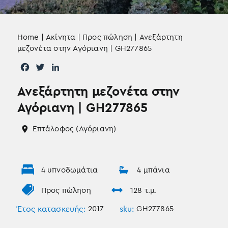
Home
|
Ακίνητα
|
Προς πώληση
|
Ανεξάρτητη
μεζονέτα στην Αγόριανη | GH277865
F
T
L
a
w
i
Ανεξάρτητη μεζονέτα στην
c
i
n
e
t
k
Αγόριανη | GH277865
b
t
e
o
e
d
Επτάλοφος (Αγόριανη)
o
r
I
k
n
4 υπνοδωμάτια
4 μπάνια
Προς πώληση
128 τ.μ.
Έτος κατασκευής:
2017
sku:
GH277865