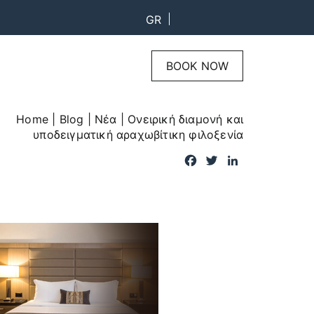
GR
BOOK NOW
Home
|
Blog
|
Νέα
|
Ονειρική διαμονή και
υποδειγματική αραχωβίτικη φιλοξενία
F
T
L
a
w
i
c
i
n
e
t
k
b
t
e
o
e
d
o
r
I
k
n