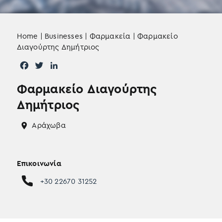
Home
|
Businesses
|
Φαρμακεία
|
Φαρμακείο
Διαγούρτης Δημήτριος
F
T
L
a
w
i
Φαρμακείο Διαγούρτης
c
i
n
e
t
k
Δημήτριος
b
t
e
o
e
d
Αράχωβα
o
r
I
k
n
Επικοινωνία
+30 22670 31252