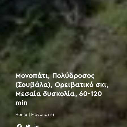
Μονοπάτι, Πολύδροσος
(Σουβάλα), Ορειβατικό σκι,
Μεσαία δυσκολία, 60-120
min
Home
|
Μονοπάτια
F
T
L