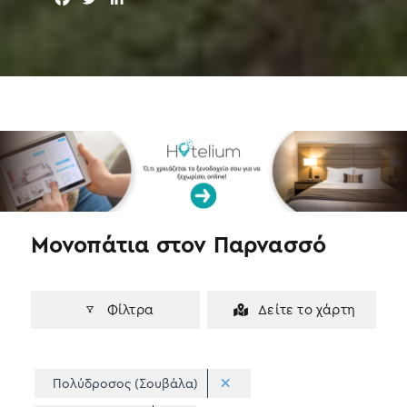
a
w
i
c
i
n
e
t
k
b
t
e
o
e
d
o
r
I
k
n
Μονοπάτια στον Παρνασσό
Φίλτρα
Δείτε το χάρτη
Πολύδροσος (Σουβάλα)