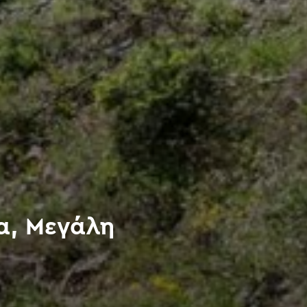
ία, Μεγάλη