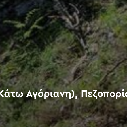
(Κάτω Αγόριανη), Πεζοπορ