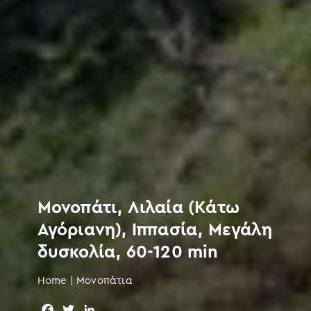
Μονοπάτι, Λιλαία (Κάτω
Αγόριανη), Ιππασία, Μεγάλη
δυσκολία, 60-120 min
Home
|
Μονοπάτια
F
T
L