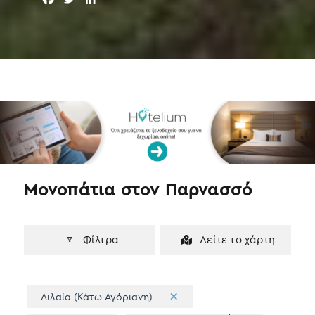
a
w
i
c
i
n
e
t
k
b
t
e
o
e
d
o
r
I
k
n
Μονοπάτια στον Παρνασσό
Φίλτρα
Δείτε το χάρτη
Λιλαία (Κάτω Αγόριανη)