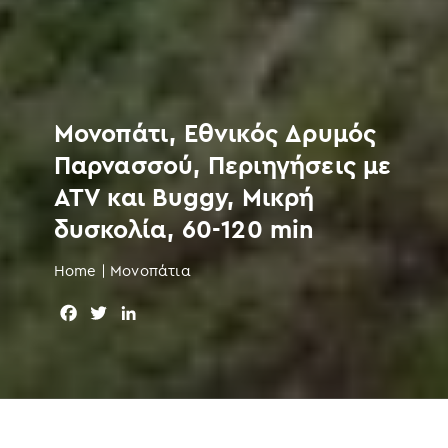
Μονοπάτι, Εθνικός Δρυμός
Παρνασσού, Περιηγήσεις με
ATV και Buggy, Μικρή
δυσκολία, 60-120 min
Home
|
Μονοπάτια
F
T
L
a
w
i
c
i
n
e
t
k
b
t
e
o
e
d
o
r
I