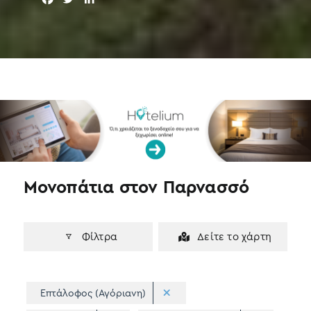
a
w
i
c
i
n
e
t
k
b
t
e
o
e
d
o
r
I
k
n
Μονοπάτια στον Παρνασσό
Φίλτρα
Δείτε το χάρτη
Επτάλοφος (Αγόριανη)