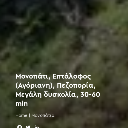
Μονοπάτι, Επτάλοφος
(Αγόριανη), Πεζοπορία,
Μεγάλη δυσκολία, 30-60
min
Home
|
Μονοπάτια
F
T
L