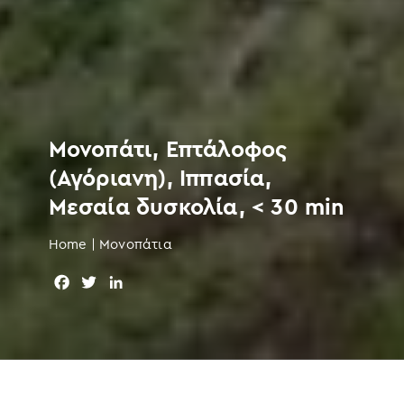
Μονοπάτι, Επτάλοφος
(Αγόριανη), Ιππασία,
Μεσαία δυσκολία, < 30 min
Home
|
Μονοπάτια
F
T
L
a
w
i
c
i
n
e
t
k
b
t
e
o
e
d
o
r
I