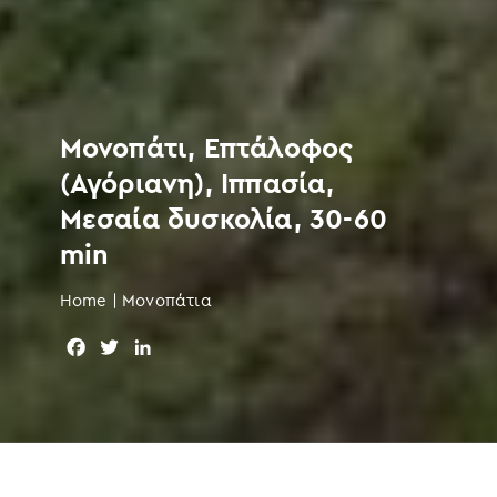
Μονοπάτι, Επτάλοφος
(Αγόριανη), Ιππασία,
Μεσαία δυσκολία, 30-60
min
Home
|
Μονοπάτια
F
T
L
a
w
i
c
i
n
e
t
k
b
t
e
o
e
d
o
r
I