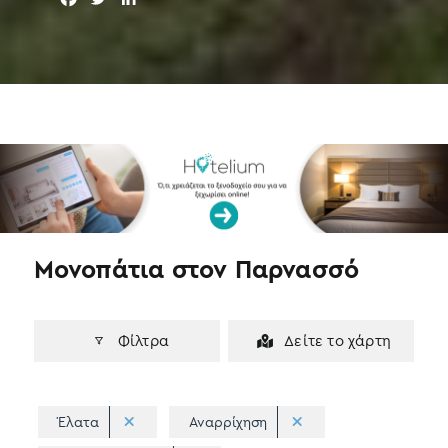
a
w
i
c
i
n
e
t
k
b
t
e
o
e
d
o
r
I
k
n
Μονοπάτια στον Παρνασσό
Φίλτρα
Δείτε το χάρτη
Έλατα
Αναρρίχηση