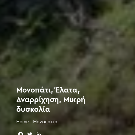
Μονοπάτι, Έλατα,
Αναρρίχηση, Μικρή
δυσκολία
Home
|
Μονοπάτια
F
T
L