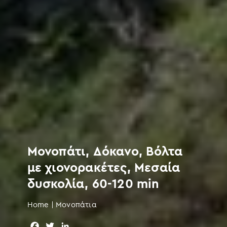
Μονοπάτι, Δόκανο, Βόλτα
με χιονορακέτες, Μεσαία
δυσκολία, 60-120 min
Home
|
Μονοπάτια
F
T
L