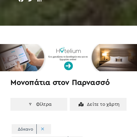
a
w
i
c
i
n
e
t
k
b
t
e
o
e
d
o
r
I
k
n
Μονοπάτια στον Παρνασσό
Φίλτρα
Δείτε το χάρτη
Δόκανο