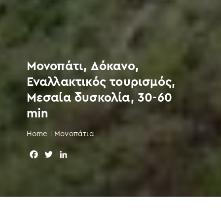
Μονοπάτι, Δόκανο,
Εναλλακτικός τουρισμός,
Μεσαία δυσκολία, 30-60
min
Home
|
Μονοπάτια
F
T
L
a
w
i
c
i
n
e
t
k
b
t
e
o
e
d
o
r
I