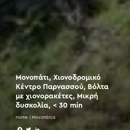
Μονοπάτι, Χιονοδρομικό
Κέντρο Παρνασσού, Βόλτα
με χιονορακέτες, Μικρή
δυσκολία, < 30 min
Home
|
Μονοπάτια
F
T
L