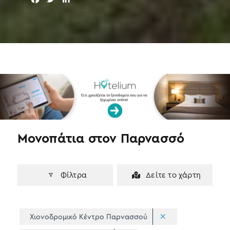
a
w
i
c
i
n
e
t
k
b
t
e
o
e
d
o
r
I
k
n
Μονοπάτια στον Παρνασσό
Φίλτρα
Δείτε το χάρτη
Χιονοδρομικό Κέντρο Παρνασσού