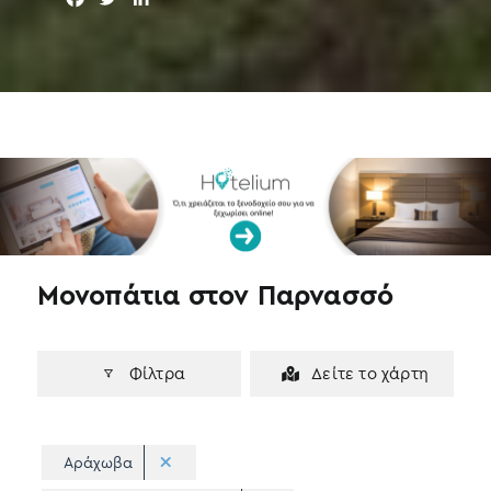
a
w
i
c
i
n
e
t
k
b
t
e
o
e
d
o
r
I
k
n
Μονοπάτια στον Παρνασσό
Φίλτρα
Δείτε το χάρτη
Αράχωβα