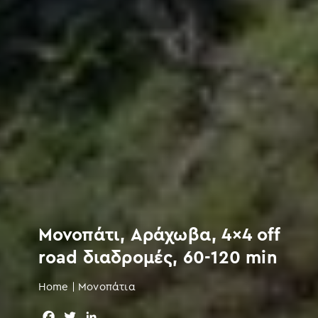
Μονοπάτι, Αράχωβα, 4×4 off
road διαδρομές, 60-120 min
Home
|
Μονοπάτια
F
T
L