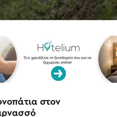
νοπάτια στον
αρνασσό