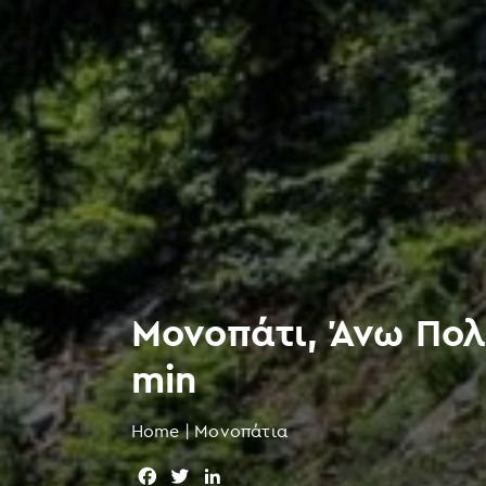
Μονοπάτι, Άνω Πολ
min
Home
|
Μονοπάτια
F
T
L