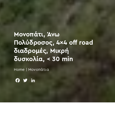
Μονοπάτι, Άνω
Πολύδροσος, 4×4 off road
διαδρομές, Μικρή
δυσκολία, < 30 min
Home
|
Μονοπάτια
F
T
L
a
w
i
c
i
n
e
t
k
b
t
e
o
e
d
o
r
I