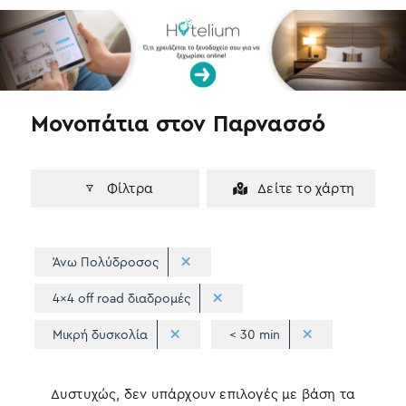
k
n
Μονοπάτια στον Παρνασσό
Φίλτρα
Δείτε το χάρτη
Άνω Πολύδροσος
4x4 off road διαδρομές
Μικρή δυσκολία
< 30 min
Δυστυχώς, δεν υπάρχουν επιλογές με βάση τα