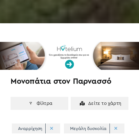
a
w
i
c
i
n
e
t
k
b
t
e
o
e
d
o
r
I
k
n
Μονοπάτια στον Παρνασσό
Φίλτρα
Δείτε το χάρτη
Αναρρίχηση
Μεγάλη δυσκολία