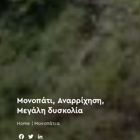
Μονοπάτι, Αναρρίχηση,
Μεγάλη δυσκολία
Home
|
Μονοπάτια
F
T
L