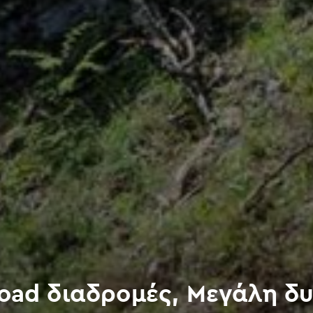
road διαδρομές, Μεγάλη δυ