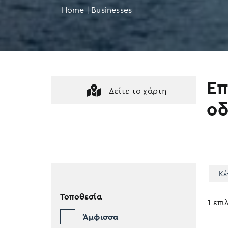
Home
|
Businesses
Επ
Δείτε το χάρτη
οδ
Κέ
Τοποθεσία
1 επ
Άμφισσα