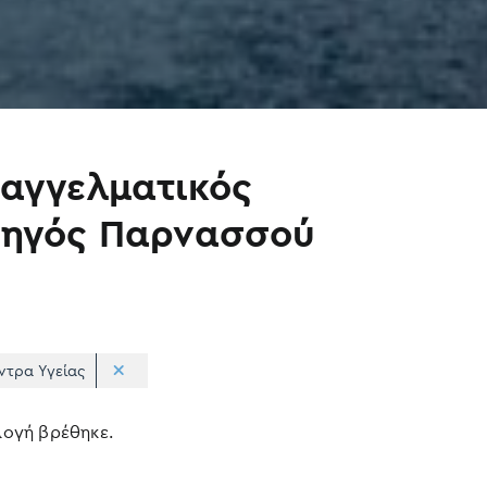
αγγελματικός
ηγός Παρνασσού
ντρα Υγείας
Apply
Επιλογές
ιλογή βρέθηκε.
sorting
ταξινόμη